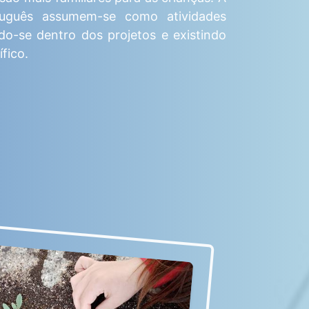
uguês assumem-se como atividades
do-se dentro dos projetos e existindo
fico.