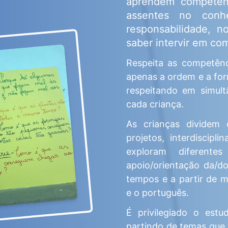
aprendem competênc
assentes no conh
responsabilidade, n
saber intervir em co
Respeita as competênci
apenas a ordem e a for
respeitando em simul
cada criança.
As crianças dividem
projetos, interdiscipl
exploram diferent
apoio/orientação da/d
tempos e a partir de m
e o português.
É privilegiado o est
partindo de temas que s