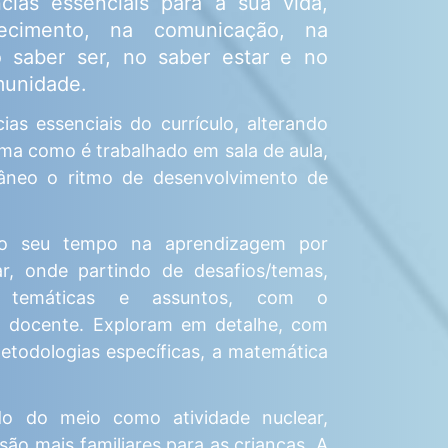
ias essenciais para a sua vida,
ecimento, na comunicação, na
o saber ser, no saber estar e no
munidade.
as essenciais do currículo, alterando
ma como é trabalhado em sala de aula,
tâneo o ritmo de desenvolvimento de
 o seu tempo na aprendizagem por
inar, onde partindo de desafios/temas,
es temáticas e assuntos, com o
o docente. Exploram em detalhe, com
etodologias específicas, a matemática
udo do meio como atividade nuclear,
ão mais familiares para as crianças. A