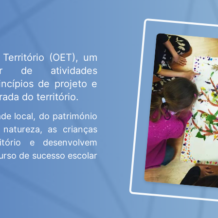
Território (OET)
, um
inar de atividades
incípios de projeto e
ada do território.
ade local, do património
 natureza, as crianças
itório e desenvolvem
rso de sucesso escolar