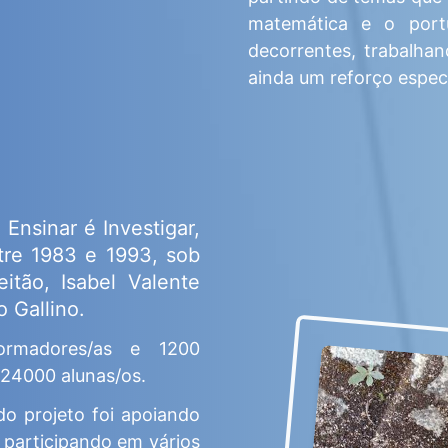
matemática e o port
decorrentes, trabalhan
ainda um reforço especí
Ensinar é Investigar,
tre 1983 e 1993, sob
tão, Isabel Valente
o Gallino.
ormadores/as e 1200
 24000 alunas/os.
o projeto foi apoiando
 participando em vários