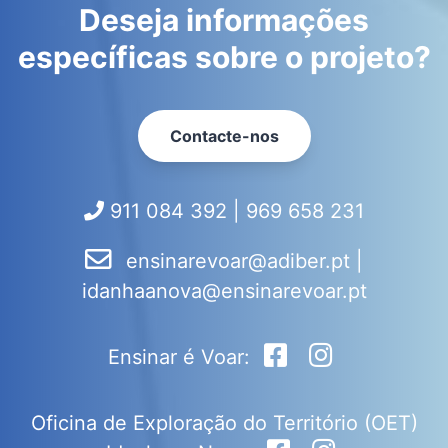
Deseja informações
específicas sobre o projeto?
Contacte-nos
911 084 392 | 969 658 231
ensinarevoar@adiber.pt
|
idanhaanova@ensinarevoar.pt
Ensinar é Voar:
Oficina de Exploração do Território (OET)